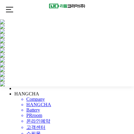
제품 찾기
리튬 전기 트럭
전기 트럭
IC 트럭
팔레
트 트럭
팔레트 스태커
리치 트
럭
오더 피커
견인 트랙터
매우 좁은 통로 트럭
험
지형 트럭
고소 작업대
항만 기
계류
방폭형 지게차
AGV
HANGCHA
부품
HANGCHA
Company
HANGCHA
Battery
PRroom
온라인예약
고객센터
쇼핑몰