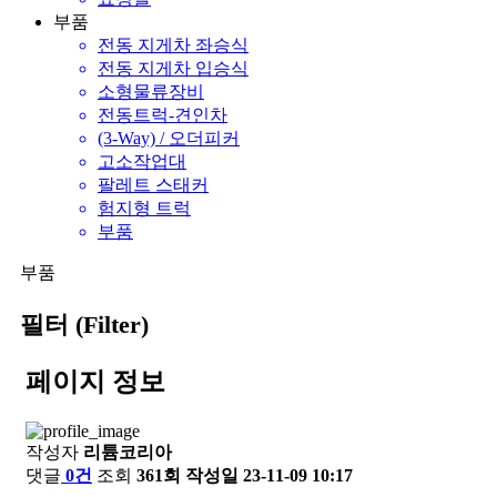
부품
전동 지게차 좌승식
전동 지게차 입승식
소형물류장비
전동트럭-견인차
(3-Way) / 오더피커
고소작업대
팔레트 스태커
험지형 트럭
부품
부품
필터 (Filter)
페이지 정보
작성자
리튬코리아
댓글
0건
조회
361회
작성일
23-11-09 10:17