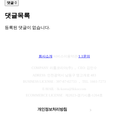
댓글
0
댓글목록
등록된 댓글이 없습니다.
회사소개
/
서비스이용약관
/
1:1문의
COMPANY: 리튬코리아(주)
CEO: 김민수
ADRESS: 인천광역시 남동구 앵고개로 483
BUSINESS LICENSE : 397-87-02733
TEL. 1661-7273
E-MAIL : lk-korea@lkkor.com
ECOMMERCE LICENSE : 제2023-경기시흥-1264호
개인정보처리방침