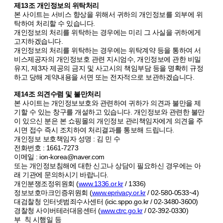
제13조 개인정보의 위탁처리
본 사이트는 서비스 향상을 위해서 귀하의 개인정보를 외부에 위
탁하여 처리할 수 있습니다.
개인정보의 처리를 위탁하는 경우에는 미리 그 사실을 귀하에게
고지하겠습니다.
개인정보의 처리를 위탁하는 경우에는 위탁계약 등을 통하여 서
비스제공자의 개인정보호 관련 지시엄수, 개인정보에 관한 비밀
유지, 제3자 제공의 금지 및 사고시의 책임부담 등을 명확히 규정
하고 당해 계약내용을 서면 또는 전자적으로 보관하겠습니다.
제14조 의견수렴 및 불만처리
본 사이트는 개인정보보호와 관련하여 귀하가 의견과 불만을 제
기할 수 있는 창구를 개설하고 있습니다. 개인정보와 관련한 불만
이 있으신 분은 본 쇼핑몰의 개인정보 관리책임자에게 의견을 주
시면 접수 즉시 조치하여 처리결과를 통보해 드립니다.
개인정보 보호책임자 성명 : 김 민 수
전화번호 : 1661-7273
이메일 : ion-korea@naver.com
또는 개인정보침해에 대한 신고나 상담이 필요하신 경우에는 아
래 기관에 문의하시기 바랍니다.
개인분쟁조정위원회 (
www.1336.or.kr
/ 1336)
정보보호마크인증위원회 (
www.eprivacy.or.kr
/ 02-580-0533~4)
대검찰청 인터넷범죄수사센터 (icic.sppo.go.kr / 02-3480-3600)
경찰청 사이버테러대응센터 (
www.ctrc.go.kr
/ 02-392-0330)
부 칙 시행일 등