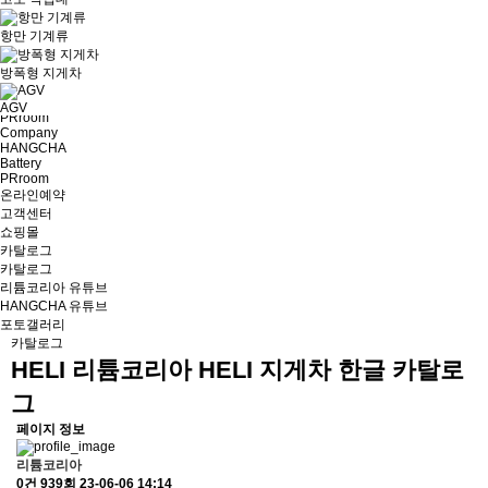
고객센터
· 공지사항
· 이벤트
· 리튬코리아 소식
· 1:1문의
· 자주 하시는 질문
항만 기계류
쇼핑몰
문의하기 1661-7273
방폭형 지게차
PRroom
카탈로그
AGV
PRroom
Company
HANGCHA
Battery
PRroom
온라인예약
고객센터
쇼핑몰
카탈로그
카탈로그
리튬코리아 유튜브
HANGCHA 유튜브
포토갤러리
카탈로그
HELI
리튬코리아 HELI 지게차 한글 카탈로
그
페이지 정보
리튬코리아
0건
939회
23-06-06 14:14