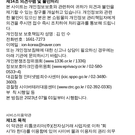
제14조 의견수렴 및 불만처리
본 사이트는 개인정보보호와 관련하여 귀하가 의견과 불만을
제기할 수 있는 창구를 개설하고 있습니다. 개인정보와 관련
한 불만이 있으신 분은 본 쇼핑몰의 개인정보 관리책임자에게
의견을 주시면 접수 즉시 조치하여 처리결과를 통보해 드립니
다.
개인정보 보호책임자 성명 : 김 민 수
전화번호 : 1661-7273
이메일 : ion-korea@naver.com
또는 개인정보침해에 대한 신고나 상담이 필요하신 경우에는
아래 기관에 문의하시기 바랍니다.
개인분쟁조정위원회 (
www.1336.or.kr
/ 1336)
정보보호마크인증위원회 (
www.eprivacy.or.kr
/ 02-580-
0533~4)
대검찰청 인터넷범죄수사센터 (icic.sppo.go.kr / 02-3480-
3600)
경찰청 사이버테러대응센터 (
www.ctrc.go.kr
/ 02-392-0330)
부 칙 시행일 등
본 방침은 2023년 07월 01일부터 시행합니다.
서비스이용약관
제1조 목적
이 약관은 리튬코리아(주)(전자상거래 사업자로 이하 "회
사"라 한다)를 이용함에 있어 사이버 몰과 이용자의 권리·의무