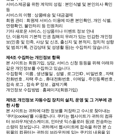
서비스제공을 위한 계약의 성립 : 본인식별 및 본인의사 확인
등
서비스의 이행 : 상품배송 및 대금결제
회원 관리 : 회원제 서비스 이용에 따른 본인확인, 개인 식별,
연령확인, 불만처리 등 민원처리
기타 새로운 서비스, 신상품이나 이벤트 정보 안내
단, 이용자의 기본적 인권 침해의 우려가 있는 민감한 개인정
보(인종 및 민족, 사상 및 신조, 출신지 및 본적지, 정치적 성향
및 범죄기록, 건강상태 및 성생활 등)는 수집하지 않습니다.
제4조 수집하는 개인정보 항목
본 사이트는 회원가입, 상담, 서비스 신청 등등을 위해 아래와
같은 개인정보를 수집하고 있습니다.
수집항목 : 이름 , 생년월일 , 성별 , 로그인ID , 비밀번호 , 자택
전화번호 , 자택 주소 , 휴대전화번호 , 이메일 , 주민등록번호 ,
접속 로그 , 접속 IP 정보 , 결제기록
개인정보 수집방법 : 홈페이지(회원가입)
제5조 개인정보 자동수집 장치의 설치, 운영 및 그 거부에 관
한 사항
본 사이트는 귀하에 대한 정보를 저장하고 수시로 찾아내는
'쿠키(cookie)'를 사용합니다. 쿠키는 웹사이트가 귀하의 컴퓨
터 브라우저(넷스케이프, 인터넷 익스플로러 등)로 전송하는
소량의 정보입니다. 귀하께서 웹사이트에 접속을 하면 본 쇼
핑몰의 컴퓨터는 귀하의 브라우저에 있는 쿠키의 내용을 읽