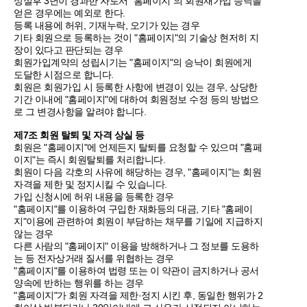
상실후 3년이 경과한 자로서 "홈페이지"의 회원재가입 승낙을
얻은 경우에는 예외로 한다.
등록 내용에 허위, 기재누락, 오기가 있는 경우
기타 회원으로 등록하는 것이 "홈페이지"의 기술상 현저히 지
장이 있다고 판단되는 경우
회원가입계약의 성립시기는 "홈페이지"의 승낙이 회원에게
도달한 시점으로 합니다.
회원은 회원가입 시 등록한 사항에 변경이 있는 경우, 상당한
기간 이내에 "홈페이지"에 대하여 회원정보 수정 등의 방법으
로 그 변경사항을 알려야 합니다.
제7조 회원 탈퇴 및 자격 상실 등
회원은 "홈페이지"에 언제든지 탈퇴를 요청할 수 있으며 "홈페
이지"는 즉시 회원탈퇴를 처리합니다.
회원이 다음 각호의 사유에 해당하는 경우, "홈페이지"는 회원
자격을 제한 및 정지시킬 수 있습니다.
가입 신청시에 허위 내용을 등록한 경우
"홈페이지"를 이용하여 구입한 재화등의 대금, 기타 "홈페이
지"이용에 관련하여 회원이 부담하는 채무를 기일에 지급하지
않는 경우
다른 사람의 "홈페이지" 이용을 방해하거나 그 정보를 도용하
는 등 전자상거래 질서를 위협하는 경우
"홈페이지"를 이용하여 법령 또는 이 약관이 금지하거나 공서
양속에 반하는 행위를 하는 경우
"홈페이지"가 회원 자격을 제한·정지 시킨 후, 동일한 행위가 2