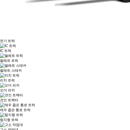
전기 트럭
IC 트럭
팔레트 트럭
팔레트 스
태커
리치 트럭
오더 피커
견인 트랙터
전기 트럭
매우 좁은 통로 트럭
험지형 트럭
고소 작업대
항만 기계류
방폭형 지
IC 트럭
게차
AGV
팔레트 트럭
팔레트 스태커
로그인
회원가입
리치 트럭
Company
· 회사소개
· 인사말
· 연혁
· 오시는 길
· 사업안내
· CI / BI
오더 피커
HANGCHA
· 전동 지게차 좌승식
· 전동 지게차 입승식
· 소형물류장비
· 전동트럭-견인차
· (3-
Way) / 오더피커
· 고소작업대
· 팔레트 스태커
· 험지형 트럭
· 부품
견인 트랙터
Battery
· 리튬배터리
· 입승식 배터리
· 좌승식 배터리
매우 좁은 통로 트럭
PRroom
· 카탈로그
· 리튬코리아 유튜브
· HANGCHA 유튜브
· 포토갤러리
험지형 트럭
온라인예약
· 간편상담신청
· 카카오톡상담신청
고소 작업대